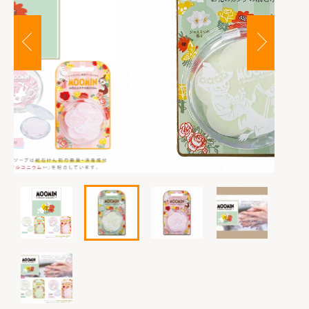
は行
その他
カートを確認する
お問い合わせ
在庫あり
セール
ま行
並び順
や行
ら行
わ行