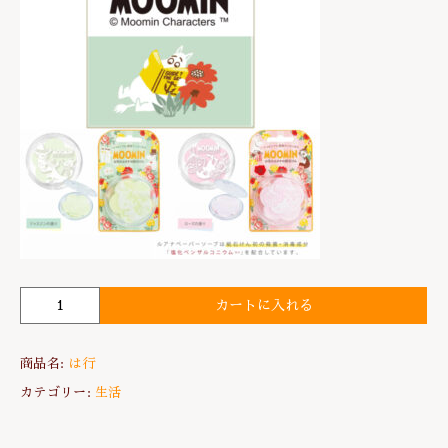
カートに入れる
ペ
ー
パ
商品名:
は行
ー
ソ
カテゴリー:
生活
ー
プ