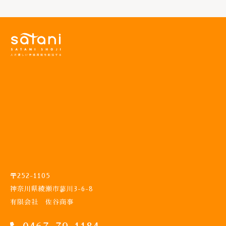
紙
石
け
ん
大
人
気
！
ム
ー
ミ
ン
シ
リ
ー
ズ
香
〒252-1105
り
神奈川県綾瀬市蓼川3-6-8
と
有限会社 佐谷商事
色
が
2