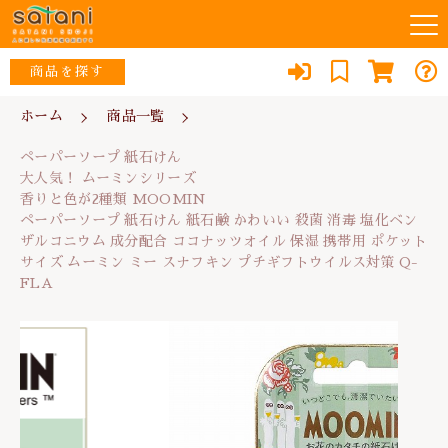
カートに商品を追加しました
キーワード検索
商品を探す
お知らせ
ホーム
商品一覧
ペーパーソープ 紙石けん
すべて
大人気！ ムーミンシリーズ
ペーパーソープ 紙石けん
香りと色が2種類 MOOMIN
当店について
ウイルス対策・除菌
大人気！ ムーミンシリーズ
ペーパーソープ 紙石けん 紙石鹸 かわいい 殺菌 消毒 塩
こだわり検索
な行
香りと色が2種類 MOOMIN
化ベンザルコニウム 成分配合 ココナッツオイル 保湿
スタッフ紹介
ペーパーソープ 紙石けん 紙石鹸 かわいい 殺菌 消毒 塩化ベン
携帯用 ポケットサイズ ムーミン ミー スナフキン プチ
リフォーム
親カテゴリ
ギフトウイルス対策 Q-FLA
ザルコニウム 成分配合 ココナッツオイル 保湿 携帯用 ポケット
あ行
サイズ ムーミン ミー スナフキン プチギフトウイルス対策 Q-
数量
よくある質問
防犯・防災
FLA
418円
（税込）
か行
子カテゴリ
ブログ
エコ
さ行
消臭
0467-79-1184
価格帯
ショッピングを続ける
た行
便利品
～
定休日：土・日・祝日