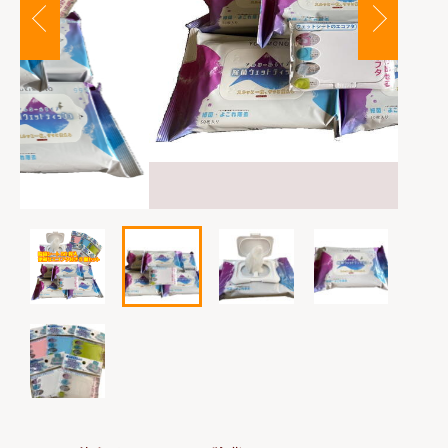
カートを確認する
は行
その他
お問い合わせ
在庫あり
セール
ま行
並び順
や行
ら行
わ行