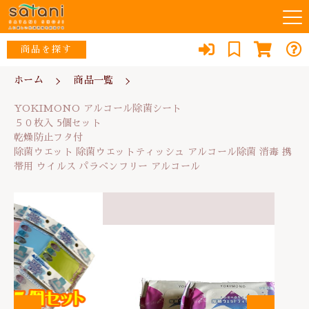
カートに商品を追加しました
キーワード検索
商品を探す
お知らせ
ホーム
商品一覧
YOKIMONO アルコール除菌シート
すべて
５０枚入 5個セット
YOKIMONO アルコール除菌シート
乾燥防止フタ付
当店について
ウイルス対策・除菌
５０枚入 5個セット
除菌ウエット 除菌ウエットティッシュ アルコール除
こだわり検索
な行
乾燥防止フタ付
菌 消毒 携帯用 ウイルス パラベンフリー アルコー
スタッフ紹介
除菌ウエット 除菌ウエットティッシュ アルコール除菌 消毒 携
ル
リフォーム
親カテゴリ
帯用 ウイルス パラベンフリー アルコール
数量
あ行
よくある質問
3,100円
（税込）
防犯・防災
か行
子カテゴリ
ブログ
エコ
さ行
消臭
0467-79-1184
ショッピングを続ける
価格帯
た行
便利品
～
定休日：土・日・祝日