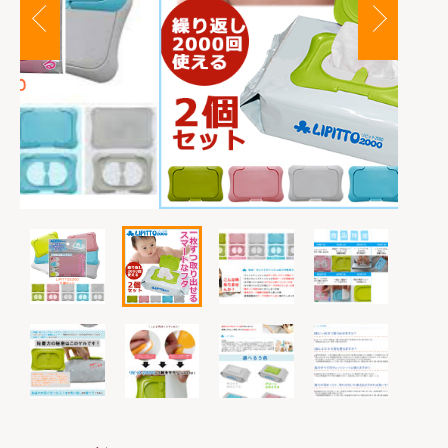
カートを確認する
は行
その他
お問い合わせ
在庫あり
セール
ま行
並び順
や行
ら行
わ行