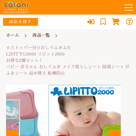
カートに商品を追加しました
キーワード検索
商品を探す
お知らせ
ホーム
商品一覧
☆ストッパー付☆おしりふきふた
すべて
LIPITTO2000 リピット2000
☆ストッパー付☆おしりふきふた
お得な2個セット！
当店について
ウイルス対策・除菌
LIPITTO2000 リピット2000
ベビー 赤ちゃん おしりふき メイク落としシート
こだわり検索
な行
お得な2個セット！
除菌シート 汗ふきシート 詰め替え 乾燥防止
スタッフ紹介
ベビー 赤ちゃん おしりふき メイク落としシート 除菌シート 汗
リフォーム
親カテゴリ
数量
ふきシート 詰め替え 乾燥防止
あ行
514円
（税込）
よくある質問
防犯・防災
か行
子カテゴリ
ブログ
エコ
さ行
ショッピングを続ける
消臭
0467-79-1184
価格帯
た行
便利品
～
定休日：土・日・祝日