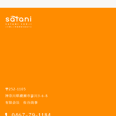
ル
シ
ャ
ワ
ー
ス
タ
ン
ド
タ
イ
プ
ゴ
ト
ウ
熱
中
〒252-1105
症
神奈川県綾瀬市蓼川3-6-8
対
有限会社 佐谷商事
策
屋
0467-79-1184
外