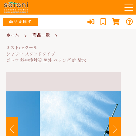
カートに商品を追加しました
キーワード検索
商品を探す
お知らせ
ホーム
商品一覧
ミストdeクール
すべて
ミストdeクール
シャワー スタンドタイプ
当店について
ウイルス対策・除菌
ゴトウ 熱中症対策 屋外 ベランダ 庭 散水
シャワー スタンドタイプ
こだわり検索
な行
ゴトウ 熱中症対策 屋外 ベランダ 庭 散水
数量
スタッフ紹介
リフォーム
親カテゴリ
10,780円
（税込）
あ行
よくある質問
防犯・防災
か行
子カテゴリ
ブログ
エコ
ショッピングを続ける
さ行
消臭
0467-79-1184
価格帯
た行
便利品
～
定休日：土・日・祝日
カートを確認する