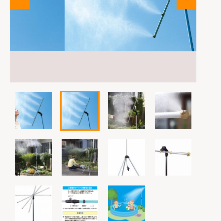
は行
その他
お問い合わせ
在庫あり
セール
ま行
並び順
や行
ら行
わ行