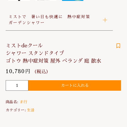
ミストで 暑い日も快適に 熱中症対策
ガーデンシャワー
ミストdeクール
シャワー スタンドタイプ
ゴトウ 熱中症対策 屋外 ベランダ 庭 散水
10,780
円
（税込）
カートに入れる
ミ
ス
ト
商品名:
ま行
d
e
カテゴリー:
生活
ク
ー