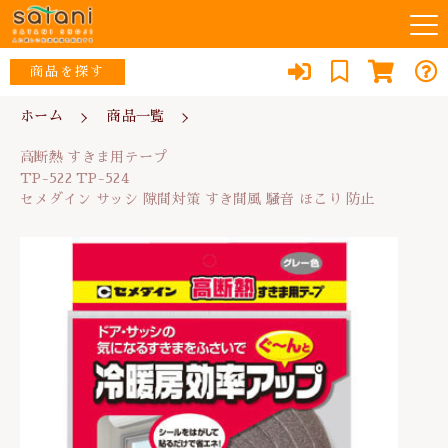
カートに商品を追加しました
キーワード検索
商品を探す
お知らせ
ホーム
商品一覧
高断熱 すきま用テープ
すべて
TP-522 TP-524
高断熱 すきま用テープ
セメダイン サッシ 隙間対策 すき間風 騒音 ほ
当店について
ウイルス対策・除菌
TP-522 TP-524
こり 防止
こだわり検索
な行
セメダイン サッシ 隙間対策 すき間風 騒音 ほこり 防止
数量
スタッフ紹介
リフォーム
親カテゴリ
352円
（税込）
あ行
よくある質問
防犯・防災
か行
子カテゴリ
ブログ
エコ
ショッピングを続ける
さ行
消臭
0467-79-1184
価格帯
た行
便利品
カートを確認する
～
定休日：土・日・祝日