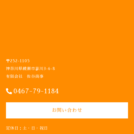
2
2
T
P
-
5
2
4
セ
メ
〒252-1105
ダ
神奈川県綾瀬市蓼川3-6-8
イ
有限会社 佐谷商事
ン
サ
0467-79-1184
ッ
シ
隙
間
お問い合わせ
対
策
す
定休日：土・日・祝日