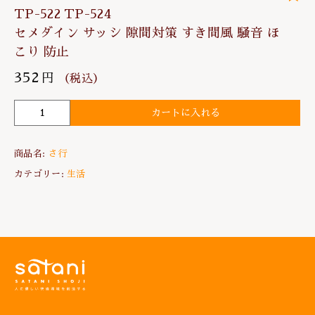
TP-522 TP-524
セメダイン サッシ 隙間対策 すき間風 騒音 ほ
こり 防止
352
円
（税込）
カートに入れる
高
断
熱
商品名:
さ行
す
き
カテゴリー:
生活
ま
用
テ
ー
プ
T
P
-
5