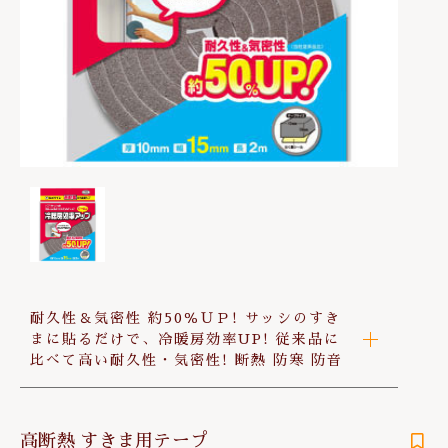
は行
その他
お問い合わせ
在庫あり
セール
ま行
並び順
や行
ら行
わ行
耐久性＆気密性 約50％ＵＰ! サッシのすき
まに貼るだけで、冷暖房効率UP! 従来品に
比べて高い耐久性・気密性! 断熱 防寒 防音
高断熱 すきま用テープ