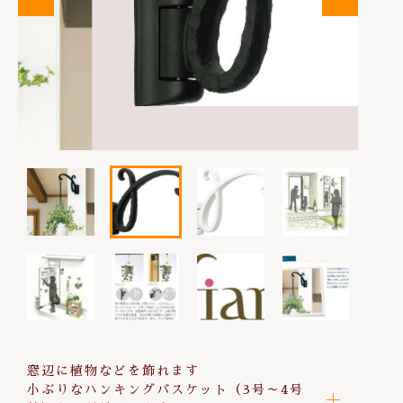
は行
その他
お問い合わせ
在庫あり
セール
ま行
並び順
や行
ら行
わ行
窓辺に植物などを飾れます
小ぶりなハンキングバスケット（3号～4号