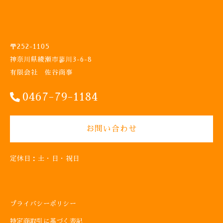
ア
ン
フ
ッ
ク
〒252-1105
鋳
神奈川県綾瀬市蓼川3-6-8
物
有限会社 佐谷商事
ハ
ン
0467-79-1184
ガ
ー
ハ
ン
お問い合わせ
ギ
ン
グ
定休日：土・日・祝日
ガ
ー
デ
ニ
プライバシーポリシー
ン
グ
特定商取引に基づく表記