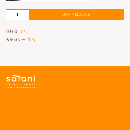
カートに入れる
三
協
ア
商品名:
あ行
ル
ミ
カテゴリー:
生活
f
i
a
n
s
フ
ィ
ア
ン
ズ
E
型
ア
イ