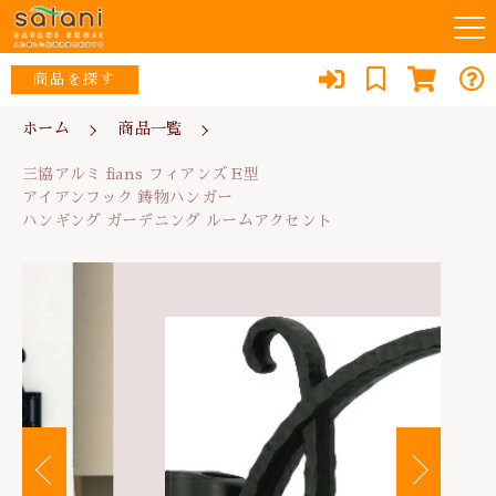
カートに商品を追加しました
キーワード検索
商品を探す
お知らせ
ホーム
商品一覧
三協アルミ fians フィアンズ E型
すべて
三協アルミ fians フィアンズ E型
アイアンフック 鋳物ハンガー
当店について
ウイルス対策・除菌
ハンギング ガーデニング ルームアクセント
アイアンフック 鋳物ハンガー
こだわり検索
な行
ハンギング ガーデニング ルームアクセント
数量
スタッフ紹介
リフォーム
親カテゴリ
9,460円
（税込）
あ行
よくある質問
防犯・防災
か行
子カテゴリ
ブログ
エコ
ショッピングを続ける
さ行
消臭
0467-79-1184
価格帯
た行
便利品
～
定休日：土・日・祝日
カートを確認する