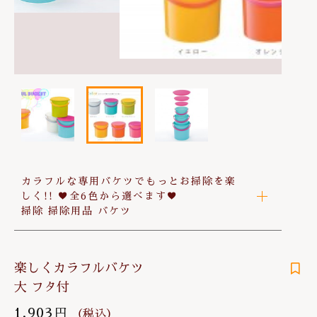
は行
その他
お問い合わせ
在庫あり
セール
ま行
並び順
や行
ら行
わ行
カラフルな専用バケツでもっとお掃除を楽
しく!! ♥全6色から選べます♥
掃除 掃除用品 バケツ
楽しくカラフルバケツ
大 フタ付
1,903
円
（税込）