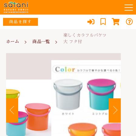
カートに商品を追加しました
キーワード検索
商品を探す
お知らせ
楽しくカラフルバケツ
ホーム
商品一覧
大 フタ付
すべて
楽しくカラフルバケツ
当店について
大 フタ付
ウイルス対策・除菌
こだわり検索
な行
数量
スタッフ紹介
リフォーム
親カテゴリ
1,903円
（税込）
あ行
よくある質問
防犯・防災
か行
子カテゴリ
ブログ
エコ
ショッピングを続ける
さ行
消臭
0467-79-1184
価格帯
た行
便利品
～
定休日：土・日・祝日
カートを確認する