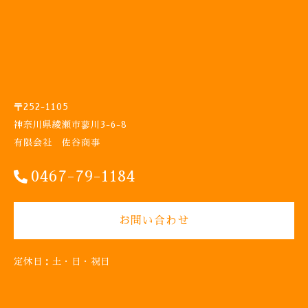
プ
レ
ー
1
7
m
l
K
〒252-1105
K
神奈川県綾瀬市蓼川3-6-8
-
有限会社 佐谷商事
0
2
0467-79-1184
潤
滑
鍵
穴
お問い合わせ
ス
プ
レ
定休日：土・日・祝日
ー
建
築