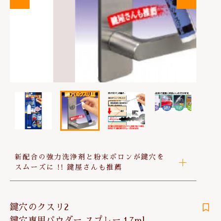
は行
その他
お問い合わせ
在庫あり
セール
ま行
並び順
や行
ら行
わ行
新配合の強力洗浄剤と粉末ボロンが鍵穴を
スムーズに !! 鍵屋さんも推薦
鍵穴のクスリ2
鍵穴専用パウダー スプレー 17ml