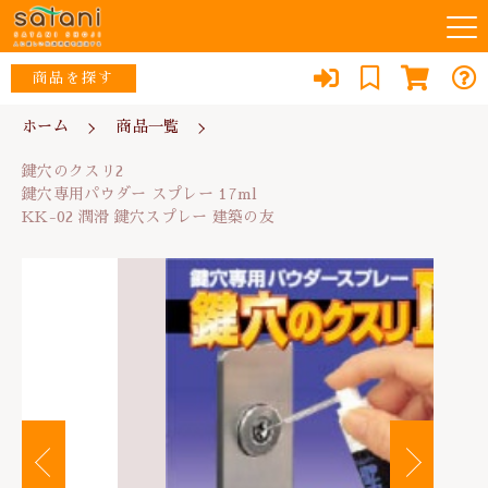
カートに商品を追加しました
キーワード検索
商品を探す
お知らせ
ホーム
商品一覧
鍵穴のクスリ2
すべて
鍵穴のクスリ2
鍵穴専用パウダー スプレー 17ml
当店について
ウイルス対策・除菌
KK-02 潤滑 鍵穴スプレー 建築の友
鍵穴専用パウダー スプレー 17ml
こだわり検索
な行
KK-02 潤滑 鍵穴スプレー 建築の友
数量
スタッフ紹介
リフォーム
親カテゴリ
1,210円
（税込）
あ行
よくある質問
防犯・防災
か行
子カテゴリ
ブログ
エコ
ショッピングを続ける
さ行
消臭
0467-79-1184
価格帯
た行
便利品
～
定休日：土・日・祝日
カートを確認する