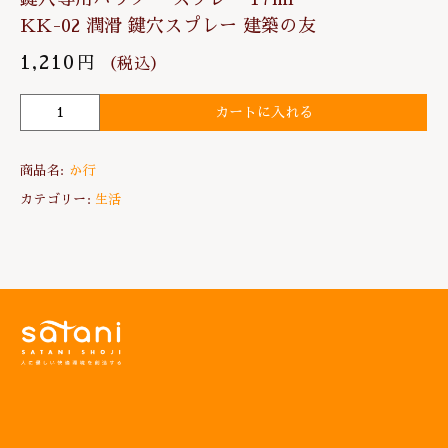
KK-02 潤滑 鍵穴スプレー 建築の友
1,210
円
（税込）
カートに入れる
鍵
穴
の
商品名:
か行
ク
ス
カテゴリー:
生活
リ
2
鍵
穴
専
用
パ
ウ
ダ
ー
ス