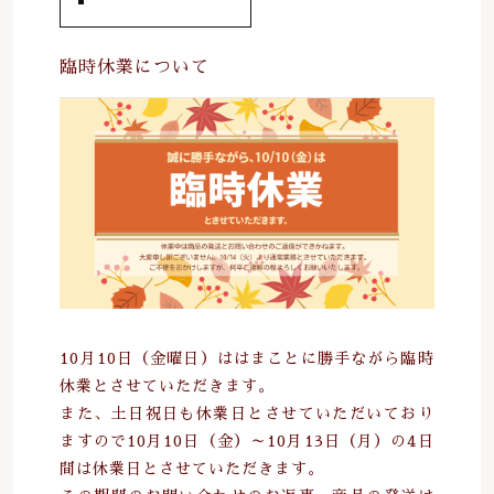
は行
その他
お問い合わせ
臨時休業について
在庫あり
セール
ま行
並び順
や行
ら行
わ行
10月10日（金曜日）ははまことに勝手ながら臨時
休業とさせていただきます。
また、土日祝日も休業日とさせていただいており
ますので10月10日（金）～10月13日（月）の4日
間は休業日とさせていただきます。