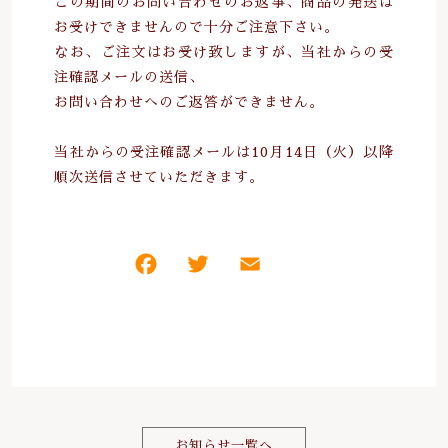
この期間のお問い合わせのお返事、商品の発送は
お受けできませんので十分ご注意下さい。
なお、ご注文はお受け致しますが、当社からの受
注確認メールの送信、
お問い合わせへのご返答ができません。
当社からの受注確認メールは10月14日（火）以降
順次送信させていただきます。
F
T
E
共
a
w
m
有
c
it
ai
e
te
l
b
r
o
お知らせ一覧へ