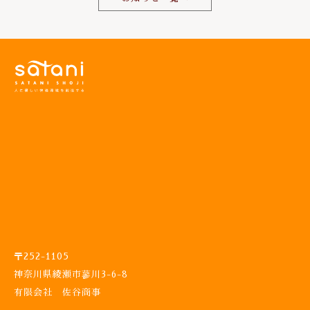
o
k
〒252-1105
神奈川県綾瀬市蓼川3-6-8
有限会社 佐谷商事