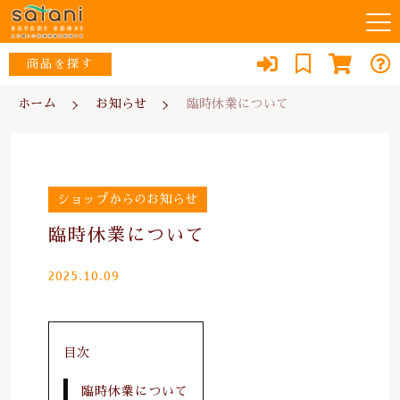
キーワード検索
商品を探す
お知らせ
ホーム
お知らせ
臨時休業について
すべて
当店について
ウイルス対策・除菌
こだわり検索
な行
スタッフ紹介
ショップからのお知らせ
リフォーム
親カテゴリ
あ行
臨時休業について
よくある質問
防犯・防災
か行
2025.10.09
子カテゴリ
ブログ
エコ
さ行
消臭
0467-79-1184
目次
価格帯
た行
便利品
～
定休日：土・日・祝日
臨時休業について